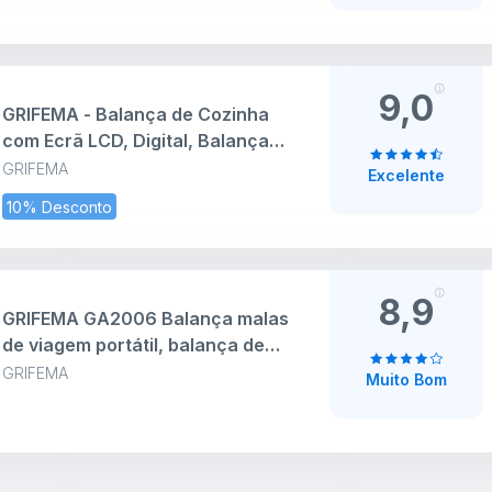
Medição de Temperatura,
Balança de Malas de Viagem 110
lb/50 kg Adequado para Viagens
ao Ar
9,0
GRIFEMA - Balança de Cozinha
com Ecrã LCD, Digital, Balança
com Tampa, Aço Inoxidável
GRIFEMA
Excelente
(Exclusivo na Amazon), 0,01 -
10% Desconto
500 g
8,9
GRIFEMA GA2006 Balança malas
de viagem portátil, balança de
bagagem com ecrã LCD, até 110
GRIFEMA
Muito Bom
lb/50 kg, para viagens ao ar livre,
prata