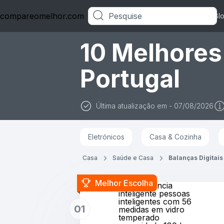
compareomelhor.com
Categorias
Bl
10 Melhores
Portugal
Última atualização em - 07/08/2026
Eletrónicos
Casa & Cozinha
Casa
Saúde e Casa
Balanças Digitais
Bascula
Melhor Escolha
bioimpedância
inteligente pessoas
inteligentes com 56
01
medidas em vidro
temperado