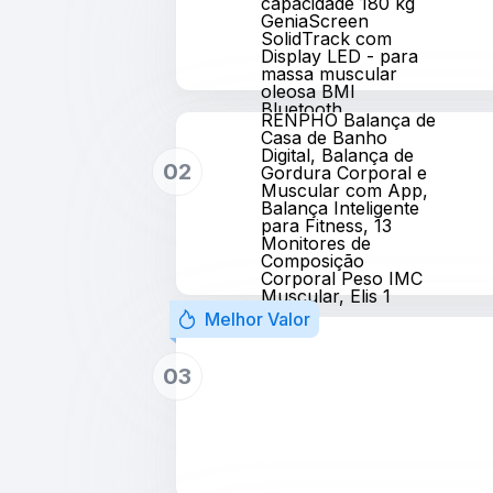
capacidade 180 kg
GeniaScreen
SolidTrack com
Display LED - para
massa muscular
oleosa BMI
Bluetooth
RENPHO Balança de
Casa de Banho
Digital, Balança de
02
Gordura Corporal e
Muscular com App,
Balança Inteligente
para Fitness, 13
Monitores de
Composição
Corporal Peso IMC
Muscular, Elis 1
Melhor Valor
03