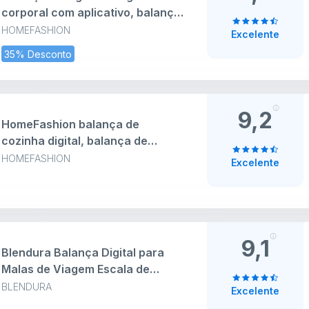
corporal com aplicativo, balança
digital de casa de banho
HOMEFASHION
Excelente
Bluetooth para controlo de peso
35% Desconto
e saúde, análise corporal
completa (19 métricas),
HomeFashion HFitness
9,2
HomeFashion balança de
cozinha digital, balança de
cozinha, pesagem de cozinha
HOMEFASHION
Excelente
digital, Balança com ecrã LCD,
Aço Inoxidável, Balança de
alimentos multifuncional 5 kg/11
lbs
9,1
Blendura Balança Digital para
Malas de Viagem Escala de
Bagagem, LCD Portátil Balança
BLENDURA
Excelente
de Malas com Função de