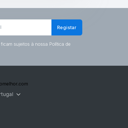
Registar
ficam sujeitos à nossa Política de
omelhor.com
rtugal