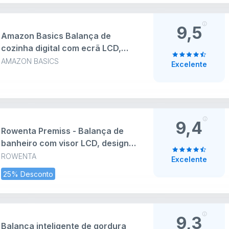
9,5
Amazon Basics Balança de
cozinha digital com ecrã LCD,
sem bisfenol A (BPA), de aço
AMAZON BASICS
Excelente
inoxidável (pilhas incluídas), pesa
até 11 libras, preto
9,4
Rowenta Premiss - Balança de
banheiro com visor LCD, design
fino de 2cm de altura, até 150 kg
ROWENTA
Excelente
e precisão de 100 g, liga e
25% Desconto
desliga automático, Preto
BS1400
9,3
Balança inteligente de gordura