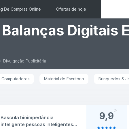
og De Compras Online
Ofertas de hoje
 Balanças Digitais 
Divulgação Publicitária
Computadores
Material de Escritório
Brinquedos & J
9,9
Bascula bioimpedância
inteligente pessoas inteligentes