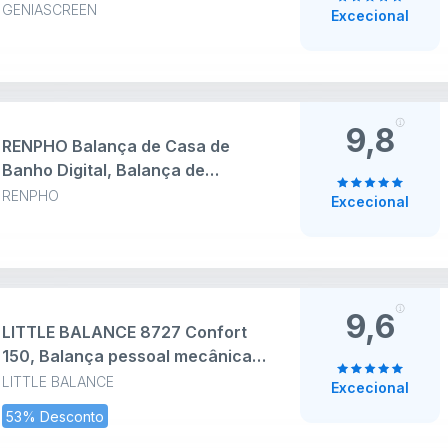
com 56 medidas em vidro
GENIASCREEN
Excecional
temperado capacidade 180 kg
GeniaScreen SolidTrack com
Display LED - para massa
muscular oleosa BMI Bluetooth
9,8
RENPHO Balança de Casa de
Banho Digital, Balança de
Gordura Corporal e Muscular
RENPHO
Excecional
com App, Balança Inteligente
para Fitness, 13 Monitores de
Composição Corporal Peso IMC
Muscular, Elis 1
9,6
LITTLE BALANCE 8727 Confort
150, Balança pessoal mecânica,
balança com ecrã XL, forma
LITTLE BALANCE
Excecional
compacta, 150 kg, preto
53% Desconto