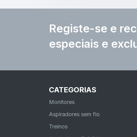
Registe-se e rec
especiais e excl
CATEGORIAS
Monitores
Aspiradores sem fio
Treinos