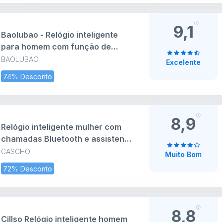
IP67 impermeável para Android
iOS (preto)
9,1
Baolubao - Relógio inteligente
para homem com função de
telefone 01
BAOLUBAO
Excelente
74% Desconto
8,9
Relógio inteligente mulher com
chamadas Bluetooth e assistente
IA, Whatsapp notificações, 1,85"
CASCHO
Muito Bom
HD Smartwatch mulher com
72% Desconto
SpO2/monitor de sono, 120
modos de desporto para iPhone
Android, 2 correias
8,8
Cillso Relógio inteligente homem