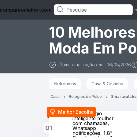
compareomelhor.com
Categorias
Bl
10 Melhore
Moda Em Po
Última atualização em - 06/08/2026
Eletrónicos
Casa & Cozinha
Casa
Relógios de Pulso
Smartwatche
Melhor Escolha
aeac Relógio
inteligente mulher
com chamadas,
01
Whatsapp
notificações, 1,8"