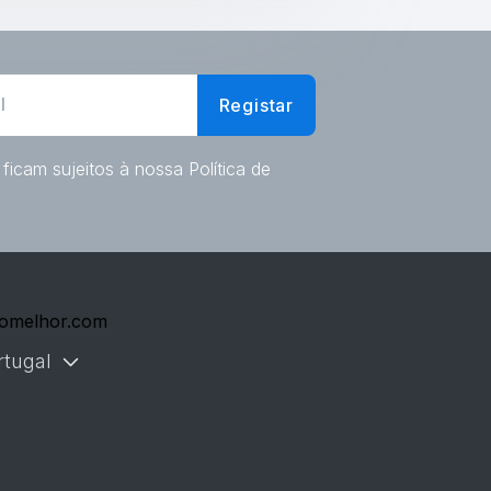
Registar
ficam sujeitos à nossa Política de
omelhor.com
rtugal