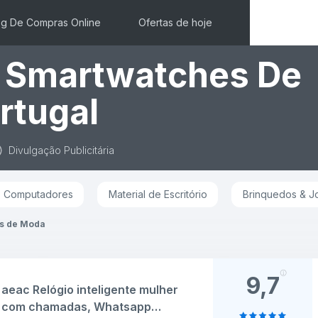
og De Compras Online
Ofertas de hoje
s Smartwatches De
rtugal
Divulgação Publicitária
Computadores
Material de Escritório
Brinquedos & J
s de Moda
9,7
aeac Relógio inteligente mulher
com chamadas, Whatsapp