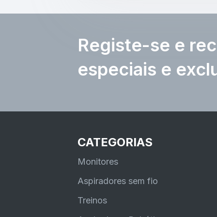
Registe-se e rec
especiais e excl
CATEGORIAS
Monitores
Aspiradores sem fio
Treinos