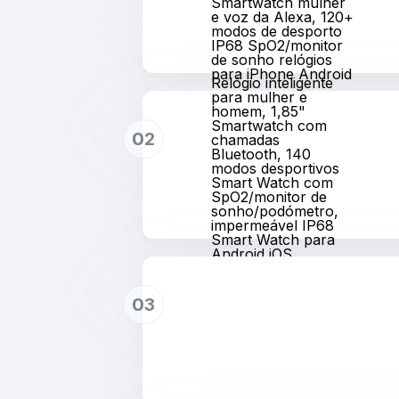
Smartwatch mulher
e voz da Alexa, 120+
modos de desporto
IP68 SpO2/monitor
de sonho relógios
para iPhone Android
Relógio inteligente
para mulher e
homem, 1,85"
Smartwatch com
02
chamadas
Bluetooth, 140
modos desportivos
Smart Watch com
SpO2/monitor de
sonho/podómetro,
impermeável IP68
Smart Watch para
Android iOS
03