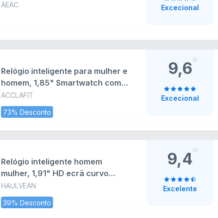
notificações, 1,8" Smartwatch
AEAC
Excecional
mulher e voz da Alexa, 120+
modos de desporto IP68
SpO2/monitor de sonho relógios
para iPhone Android
9,6
Relógio inteligente para mulher e
homem, 1,85" Smartwatch com
chamadas Bluetooth, 140 modos
ACCLAFIT
Excecional
desportivos Smart Watch com
73% Desconto
SpO2/monitor de
sonho/podómetro, impermeável
IP68 Smart Watch para Android
iOS
9,4
Relógio inteligente homem
mulher, 1,91" HD ecrã curvo
grande, moda smartwatch,
HAULVEAN
Excelente
chamadas Bluetooth/monitor de
39% Desconto
sono/120 modos desportivos