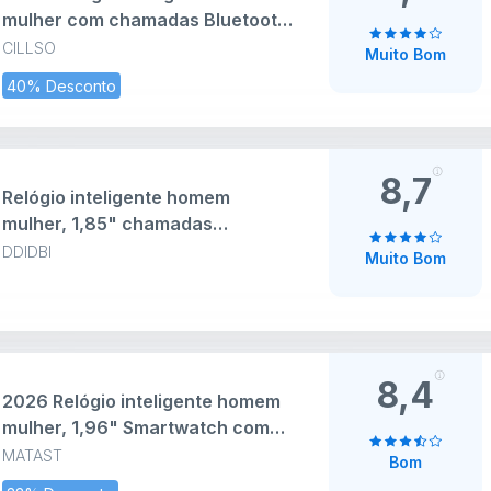
mulher com chamadas Bluetooth,
1,95" Smartwatch com
CILLSO
Muito Bom
Pedómetro/Pulsómetro/Monitor
40% Desconto
de sonho, 110 modos desportivos
Smart Watch, IP68 pulseira
atividade para Android iOS
8,7
Relógio inteligente homem
mulher, 1,85" chamadas
Smartwatch com 112 modos
DDIDBI
Muito Bom
desportivos, IP68 impermeável
Smart Watch com
pulsómetro/monitor de
sono/podómetro, pulseira
atividade para Android iOS, rosa
8,4
2026 Relógio inteligente homem
mulher, 1,96" Smartwatch com
chamadas Bluetooth e Whatsapp
MATAST
Bom
notificação, IP68 pulseira