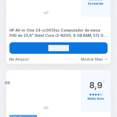
Excelente
HP
HP All-in-One 24-cr0013ss Computador de mesa
FHD de 23,8" (Intel Core i3-N300, 8 GB RAM, 512 GB
SSD, Intel UHD Graphics, sem sistema operacional),
branco, teclado QWERTY espanhol
Ver Oferta
Na Amazon
Mostrar Mais
06
8,9
Muito Bom
HP