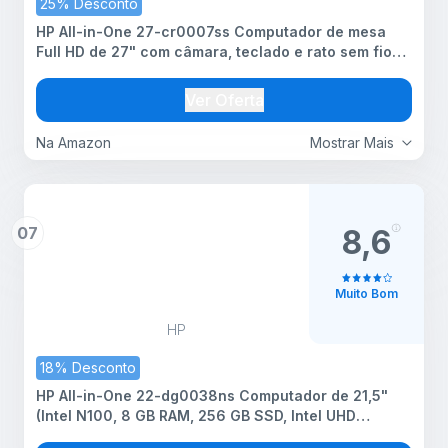
25% Desconto
HP All-in-One 27-cr0007ss Computador de mesa
Full HD de 27" com câmara, teclado e rato sem fios
(AMD Ryzen 5 7520U, 16 GB RAM, 512 GB SSD,
Windows 11 Home) branco
Ver Oferta
Na Amazon
Mostrar Mais
07
8,6
Muito Bom
HP
18% Desconto
HP All-in-One 22-dg0038ns Computador de 21,5"
(Intel N100, 8 GB RAM, 256 GB SSD, Intel UHD
Graphics, FreeDos), branco, teclado QWERTY