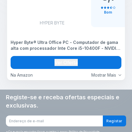
Bom
HYPER BYTE
Hyper Byte® Ultra Office PC - Computador de gama
alta com processador Inte Core i5-10400F - NVIDIA
GT730 a 4,4 GHz - 16 GB de RAM - 512 GB de SSD
Windows 11 Pro WLAN - potente torre para o
Ver Oferta
escritório
Na Amazon
Mostrar Mais
Registe-se e receba ofertas especiais e
exclusivas.
Registar
*
Os e-mails enviados ficam sujeitos à nossa Política de Privacidade.