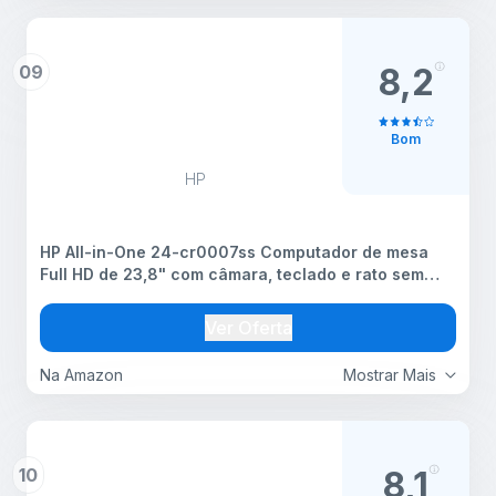
09
8,2
Bom
HP
HP All-in-One 24-cr0007ss Computador de mesa
Full HD de 23,8" com câmara, teclado e rato sem
fios (AMD Ryzen 5 7520U, 16 GB RAM, 512 GB SSD,
AMD Radeon Graphics, Windows 11 Home) branco
Ver Oferta
Na Amazon
Mostrar Mais
10
8,1