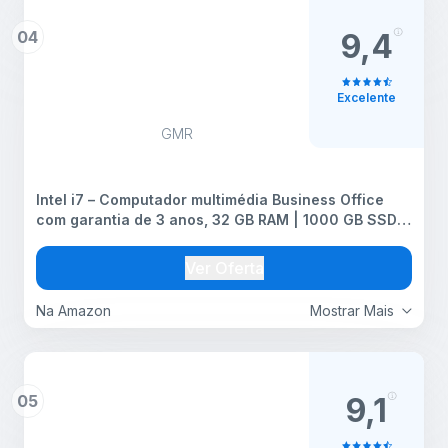
04
9,4
Excelente
GMR
Intel i7 – Computador multimédia Business Office
com garantia de 3 anos, 32 GB RAM | 1000 GB SSD |
USB 3.0 | Windows 11 Prof. 64-bit | WiFi 600 e
Bluetooth 5
Ver Oferta
Na Amazon
Mostrar Mais
05
9,1