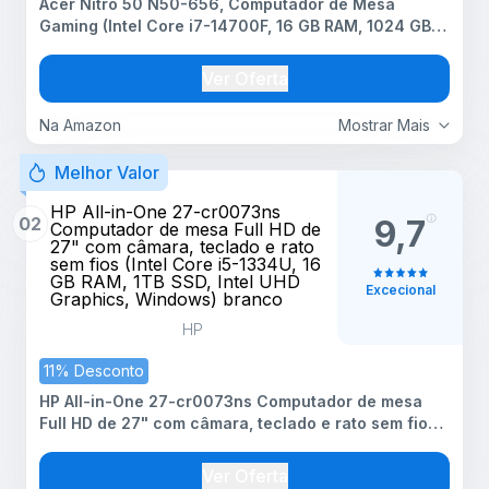
Acer Nitro 50 N50-656, Computador de Mesa
Gaming (Intel Core i7-14700F, 16 GB RAM, 1024 GB
SSD, NVIDIA RTX 3050, Wi-Fi, HDMI, Sem Sistema
Operativo) Cor Preto
Ver Oferta
Na Amazon
Mostrar Mais
Melhor Valor
HP All-in-One 27-cr0073ns
02
9,7
Computador de mesa Full HD de
27" com câmara, teclado e rato
sem fios (Intel Core i5-1334U, 16
GB RAM, 1TB SSD, Intel UHD
Excecional
Graphics, Windows) branco
HP
11% Desconto
HP All-in-One 27-cr0073ns Computador de mesa
Full HD de 27" com câmara, teclado e rato sem fios
(Intel Core i5-1334U, 16 GB RAM, 1TB SSD, Intel UHD
Graphics, Windows) branco
Ver Oferta