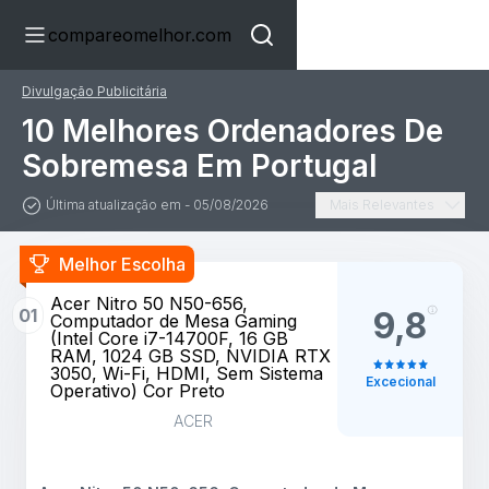
compareomelhor.com
Divulgação Publicitária
10 Melhores Ordenadores De
Sobremesa Em Portugal
Última atualização em - 05/08/2026
Mais Relevantes
Melhor Escolha
Acer Nitro 50 N50-656,
01
9,8
Computador de Mesa Gaming
(Intel Core i7-14700F, 16 GB
RAM, 1024 GB SSD, NVIDIA RTX
3050, Wi-Fi, HDMI, Sem Sistema
Excecional
Operativo) Cor Preto
ACER