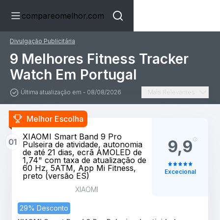
compareomelhor.com
Divulgação Publicitária
9 Melhores Fitness Tracker
Watch Em Portugal
Última atualização em - 08/08/2026
Mais Relevantes
Melhor Escolha
XIAOMI Smart Band 9 Pro
01
9,9
Pulseira de atividade, autonomia
de até 21 dias, ecrã AMOLED de
1,74" com taxa de atualização de
60 Hz, 5ATM, App Mi Fitness,
Excecional
preto (versão ES)
XIAOMI
29% Desconto