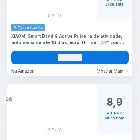
Excelente
XIAOMI
20% Desconto
XIAOMI Smart Band 9 Active Pulseira de atividade,
autonomia de até 18 dias, ecrã TFT de 1,47" com
taxa de atualização de 60 Hz, 5ATM, App Mi Fitness,
rosa (versão ES)
Ver Oferta
Na Amazon
Mostrar Mais
06
8,9
Muito Bom
XIAOMI