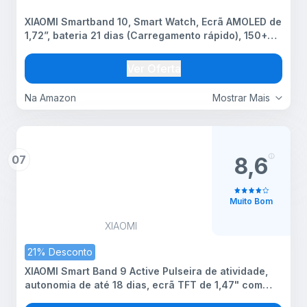
XIAOMI Smartband 10, Smart Watch, Ecrã AMOLED de
1,72”, bateria 21 dias (Carregamento rápido), 150+
Modos Desportivos. Monitor de Saúde preciso,
iOS/Android. À prova de água 5ATM, Bússola, Prata
Ver Oferta
Na Amazon
Mostrar Mais
07
8,6
Muito Bom
XIAOMI
21% Desconto
XIAOMI Smart Band 9 Active Pulseira de atividade,
autonomia de até 18 dias, ecrã TFT de 1,47" com
taxa de atualização de 60 Hz, 5ATM, App Mi Fitness,