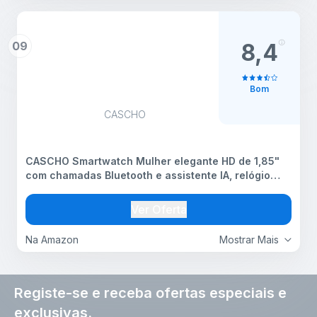
09
8,4
Bom
CASCHO
CASCHO Smartwatch Mulher elegante HD de 1,85"
com chamadas Bluetooth e assistente IA, relógio
inteligente mulher com 2 correias, sonho,
frequência cardíaca e oxigénio no sangue, Android
Ver Oferta
iPhone (ouro
Na Amazon
Mostrar Mais
Registe-se e receba ofertas especiais e
exclusivas.