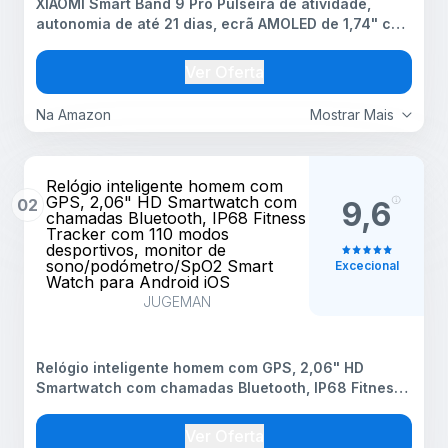
XIAOMI Smart Band 9 Pro Pulseira de atividade,
autonomia de até 21 dias, ecrã AMOLED de 1,74" com
taxa de atualização de 60 Hz, 5ATM, App Mi Fitness,
preto (versão ES)
Ver Oferta
Na Amazon
Mostrar Mais
Relógio inteligente homem com
GPS, 2,06" HD Smartwatch com
02
9,6
chamadas Bluetooth, IP68 Fitness
Tracker com 110 modos
desportivos, monitor de
sono/podómetro/SpO2 Smart
Excecional
Watch para Android iOS
JUGEMAN
Relógio inteligente homem com GPS, 2,06" HD
Smartwatch com chamadas Bluetooth, IP68 Fitness
Tracker com 110 modos desportivos, monitor de
sono/podómetro/SpO2 Smart Watch para Android
Ver Oferta
iOS