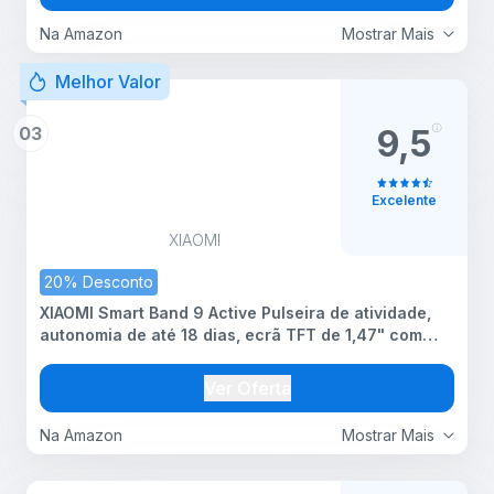
Na Amazon
Mostrar Mais
Melhor Valor
03
9,5
Excelente
XIAOMI
20% Desconto
XIAOMI Smart Band 9 Active Pulseira de atividade,
autonomia de até 18 dias, ecrã TFT de 1,47" com
taxa de atualização de 60 Hz, 5ATM, App Mi Fitness,
preto (versão ES)
Ver Oferta
Na Amazon
Mostrar Mais