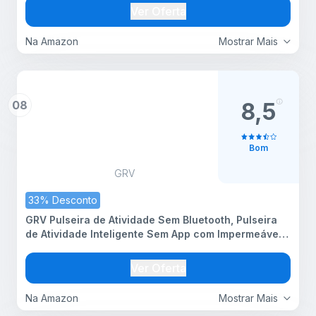
branco (versão ES)
Ver Oferta
Na Amazon
Mostrar Mais
08
8,5
Bom
GRV
33% Desconto
GRV Pulseira de Atividade Sem Bluetooth, Pulseira
de Atividade Inteligente Sem App com Impermeável
IP68, Monitor de Sono, Pedômetro, Calorias,
Distância para Crianças, Meninas, Mulheres,
Ver Oferta
Homens (Preto
Na Amazon
Mostrar Mais