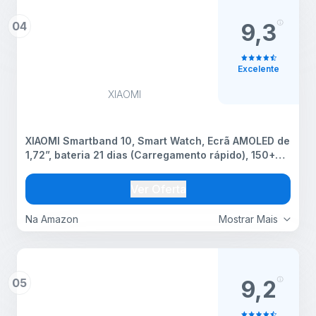
04
9,3
Excelente
XIAOMI
XIAOMI Smartband 10, Smart Watch, Ecrã AMOLED de
1,72”, bateria 21 dias (Carregamento rápido), 150+
Modos Desportivos. Monitor de Saúde preciso,
iOS/Android. À prova de água 5 ATM, Bússola, Rosa
Ver Oferta
Na Amazon
Mostrar Mais
05
9,2