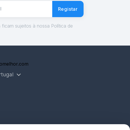
Registar
ficam sujeitos à nossa Política de
omelhor.com
rtugal