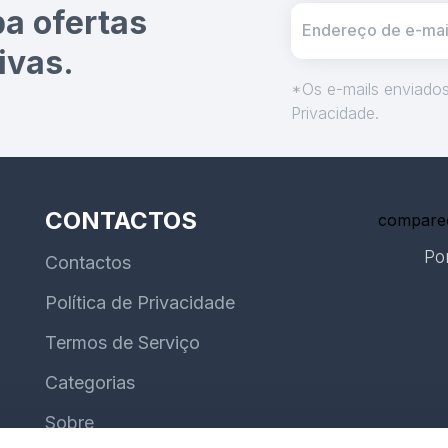
ba ofertas
ivas.
*Os e-mails enviados 
Privacidade.
CONTACTOS
compare
Po
Contactos
Política de Privacidade
Termos de Serviço
Categorias
Sobre