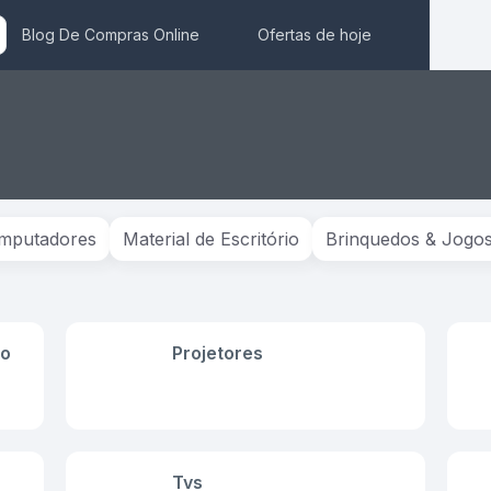
Blog De Compras Online
Ofertas de hoje
mputadores
Material de Escritório
Brinquedos & Jogo
io
Projetores
Tvs