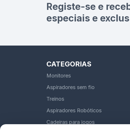
Registe-se e rece
especiais e exclus
CATEGORIAS
Monitores
Aspiradores sem fio
Treinos
Aspiradores Robóticos
Cadeiras para jogos